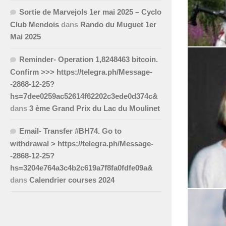
Sortie de Marvejols 1er mai 2025 – Cyclo
Club Mendois
dans
Rando du Muguet 1er
Mai 2025
Reminder- Operation 1,8248463 bitcoin.
Stéphane 
Confirm >>> https://telegra.ph/Message-
-2868-12-25?
hs=7dee0259ac52614f62202c3ede0d374c&
dans
3 ème Grand Prix du Lac du Moulinet
Email- Transfer #BH74. Go to
withdrawal > https://telegra.ph/Message-
-2868-12-25?
hs=3204e764a3c4b2c619a7f8fa0fdfe09a&
dans
Calendrier courses 2024