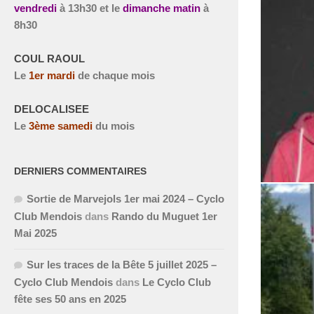
vendredi
à
13h30 et le
dimanche matin
à
8h30
COUL RAOUL
Le
1
er
mardi
de chaque mois
DELOCALISEE
Le
3
ème
samedi
du mois
DERNIERS COMMENTAIRES
Sortie de Marvejols 1er mai 2024 – Cyclo
Club Mendois
dans
Rando du Muguet 1er
Mai 2025
Sur les traces de la Bête 5 juillet 2025 –
Cyclo Club Mendois
dans
Le Cyclo Club
fête ses 50 ans en 2025