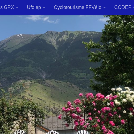
rs GPX
Ufolep
Cyclotourisme FFVélo
CODEP 