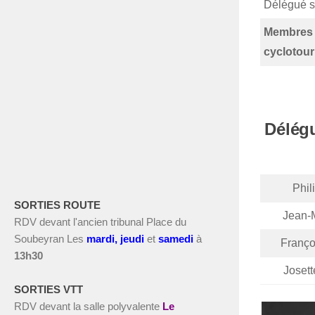
Délégué s
Membres
cyclotou
Délég
Phil
SORTIES ROUTE
Jean-M
RDV devant l'ancien tribunal Place du
Soubeyran Les
m
ardi, jeudi
et
s
amedi
à
Franço
13h30
Joset
SORTIES VTT
RDV devant la salle polyvalente
Le