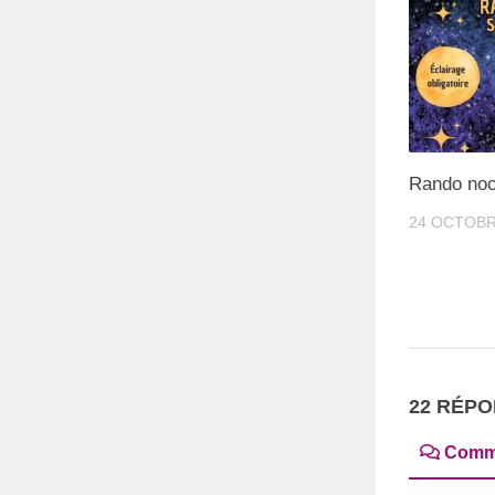
Rando no
24 OCTOBR
22 RÉP
Comm