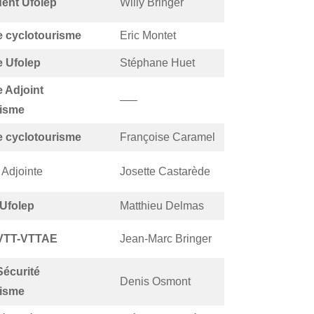
ent Ufolep
Willy Bringer
e cyclotourisme
Eric Montet
e Ufolep
Stéphane Huet
e Adjoint
—–
risme
e cyclotourisme
Françoise Caramel
 Adjointe
Josette Castarède
 Ufolep
Matthieu Delmas
VTT-VTTAE
Jean-Marc Bringer
Sécurité
Denis Osmont
risme