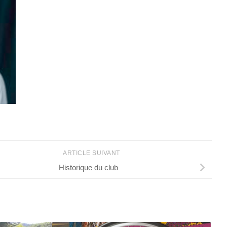
Denis Castarède -Membre bureau cyclotourisme
ARTICLE SUIVANT
Historique du club