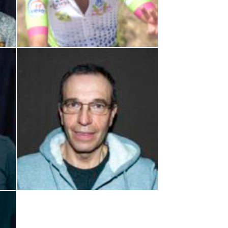
Françoise Caramel – Trésorière Cyclotourisme – Déléguée CODEP
Matthieu Delmas-Trésorier Ufolep
Jean-Marc Bringer – Délégué VTT-VTTAE – Délégué Codep
Denis Osmont – Délégué Sécurité Cyclotourisme