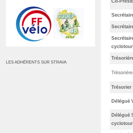
Co-Présid
Secrétair
Secrétair
Secrétair
cyclotou
Trésorièr
LES ADHÉRENTS SUR STRAVA
Trésorière
Trésorier
Délégué 
Délégué 
cyclotou