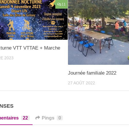
11
cturne VTT VTTAE + Marche
E 2023
Journée familiale 2022
27 AOÛT 2022
ONSES
entaires
22
Pings
0