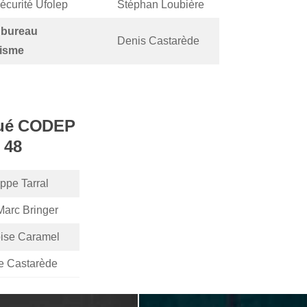
écurité Ufolep
Stéphan Loubière
 bureau
Denis Castarède
risme
ué CODEP
48
ippe Tarral
arc Bringer
ise Caramel
te Castarède