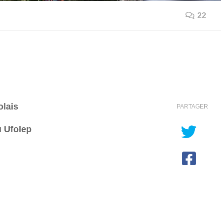
22
olais
PARTAGER
u Ufolep