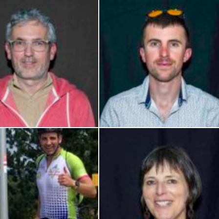
Philippe Tarral Co-Président Cyclotourisme – Secrétaire CODEP
Willy Bringer-Co-président Ufolep