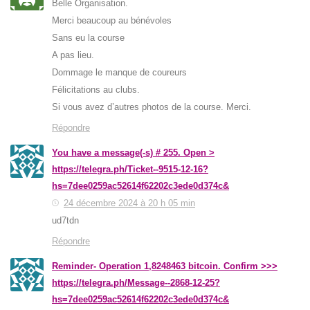
Belle Organisation.
Merci beaucoup au bénévoles
Sans eu la course
A pas lieu.
Dommage le manque de coureurs
Félicitations au clubs.
Si vous avez d’autres photos de la course. Merci.
Répondre
You have a message(-s) # 255. Open >
https://telegra.ph/Ticket--9515-12-16?
hs=7dee0259ac52614f62202c3ede0d374c&
24 décembre 2024 à 20 h 05 min
ud7tdn
Répondre
Reminder- Operation 1,8248463 bitcoin. Confirm >>>
https://telegra.ph/Message--2868-12-25?
hs=7dee0259ac52614f62202c3ede0d374c&