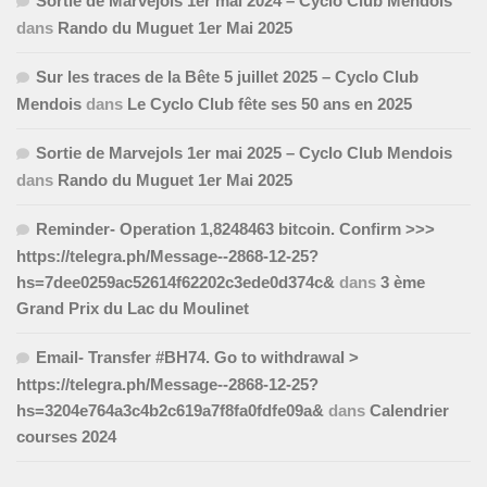
Sortie de Marvejols 1er mai 2024 – Cyclo Club Mendois
dans
Rando du Muguet 1er Mai 2025
Sur les traces de la Bête 5 juillet 2025 – Cyclo Club
Mendois
dans
Le Cyclo Club fête ses 50 ans en 2025
Sortie de Marvejols 1er mai 2025 – Cyclo Club Mendois
dans
Rando du Muguet 1er Mai 2025
Reminder- Operation 1,8248463 bitcoin. Confirm >>>
https://telegra.ph/Message--2868-12-25?
hs=7dee0259ac52614f62202c3ede0d374c&
dans
3 ème
Grand Prix du Lac du Moulinet
Email- Transfer #BH74. Go to withdrawal >
https://telegra.ph/Message--2868-12-25?
hs=3204e764a3c4b2c619a7f8fa0fdfe09a&
dans
Calendrier
courses 2024