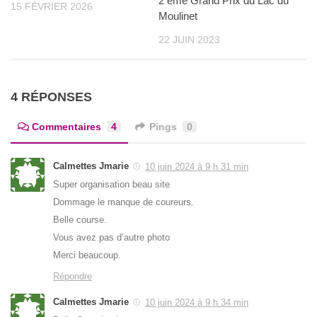
2 ème Grand Prix du Lac du
15 FÉVRIER 2026
Moulinet
22 JUIN 2023
4 RÉPONSES
Commentaires
4
Pings
0
Calmettes Jmarie
10 juin 2024 à 9 h 31 min
Super organisation beau site
Dommage le manque de coureurs.
Belle course.
Vous avez pas d’autre photo
Merci beaucoup.
Répondre
Calmettes Jmarie
10 juin 2024 à 9 h 34 min