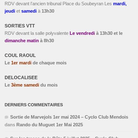
RDV devant l'ancien tribunal Place du Soubeyran Les
m
ardi,
jeudi
et
s
amedi
à
13h30
SORTIES VTT
RDV devant la salle polyvalente
Le vendredi
à
13h30 et le
dimanche matin
à 8h30
COUL RAOUL
Le
1
er
mardi
de chaque mois
DELOCALISEE
Le
3
ème
samedi
du mois
DERNIERS COMMENTAIRES
Sortie de Marvejols 1er mai 2024 – Cyclo Club Mendois
dans
Rando du Muguet 1er Mai 2025