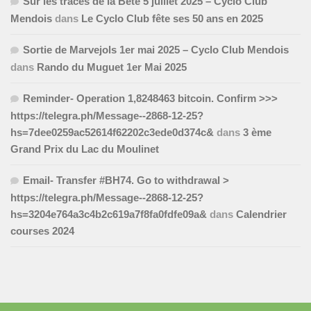
Sur les traces de la Bête 5 juillet 2025 – Cyclo Club
Mendois
dans
Le Cyclo Club fête ses 50 ans en 2025
Sortie de Marvejols 1er mai 2025 – Cyclo Club Mendois
dans
Rando du Muguet 1er Mai 2025
Reminder- Operation 1,8248463 bitcoin. Confirm >>>
https://telegra.ph/Message--2868-12-25?
hs=7dee0259ac52614f62202c3ede0d374c&
dans
3 ème
Grand Prix du Lac du Moulinet
Email- Transfer #BH74. Go to withdrawal >
https://telegra.ph/Message--2868-12-25?
hs=3204e764a3c4b2c619a7f8fa0fdfe09a&
dans
Calendrier
courses 2024