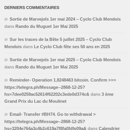
DERNIERS COMMENTAIRES
Sortie de Marvejols 1er mai 2024 – Cyclo Club Mendois
dans
Rando du Muguet 1er Mai 2025
Sur les traces de la Bête 5 juillet 2025 – Cyclo Club
Mendois
dans
Le Cyclo Club fête ses 50 ans en 2025
Sortie de Marvejols 1er mai 2025 – Cyclo Club Mendois
dans
Rando du Muguet 1er Mai 2025
Reminder- Operation 1,8248463 bitcoin. Confirm >>>
https://telegra.ph/Message--2868-12-25?
hs=7dee0259ac52614f62202c3ede0d374c&
dans
3 ème
Grand Prix du Lac du Moulinet
Email- Transfer #BH74. Go to withdrawal >
https://telegra.ph/Message--2868-12-25?
hs=3204e764a3c4b2c619a7f8fa0fdfe09a&
dans
Calendrier