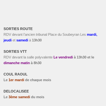
SORTIES ROUTE
RDV devant l'ancien tribunal Place du Soubeyran Les
m
ardi,
jeudi
et
s
amedi
à
13h30
SORTIES VTT
RDV devant la salle polyvalente
Le vendredi
à
13h30 et le
dimanche matin
à 8h30
COUL RAOUL
Le
1
er
mardi
de chaque mois
DELOCALISEE
Le
3
ème
samedi
du mois