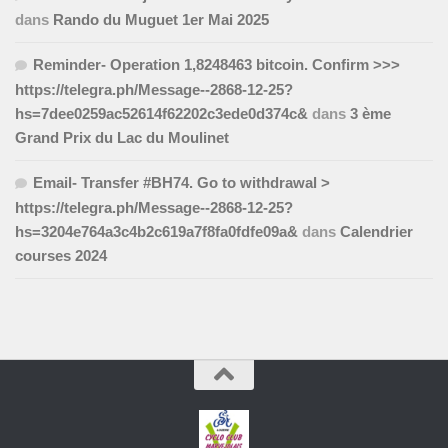
dans
Rando du Muguet 1er Mai 2025
Reminder- Operation 1,8248463 bitcoin. Confirm >>>
https://telegra.ph/Message--2868-12-25?
hs=7dee0259ac52614f62202c3ede0d374c&
dans
3 ème
Grand Prix du Lac du Moulinet
Email- Transfer #BH74. Go to withdrawal >
https://telegra.ph/Message--2868-12-25?
hs=3204e764a3c4b2c619a7f8fa0fdfe09a&
dans
Calendrier
courses 2024