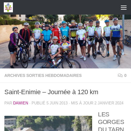
Skip to content
ARCHIVES SORTIES HEBDOMADAIRES
0
Saint-Enimie – Journée à 120 km
PAR
DAMIEN
· PUBLIÉ
5 JUIN 2013
· MIS À JOUR
2 JANVIER 2024
LES
GORGES
DU TARN