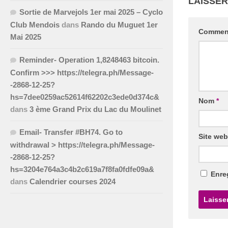
LAISSE
Sortie de Marvejols 1er mai 2025 – Cyclo
Club Mendois
dans
Rando du Muguet 1er
Commen
Mai 2025
Reminder- Operation 1,8248463 bitcoin.
Confirm >>> https://telegra.ph/Message-
-2868-12-25?
hs=7dee0259ac52614f62202c3ede0d374c&
Nom
*
dans
3 ème Grand Prix du Lac du Moulinet
Email- Transfer #BH74. Go to
Site web
withdrawal > https://telegra.ph/Message-
-2868-12-25?
hs=3204e764a3c4b2c619a7f8fa0fdfe09a&
Enre
dans
Calendrier courses 2024