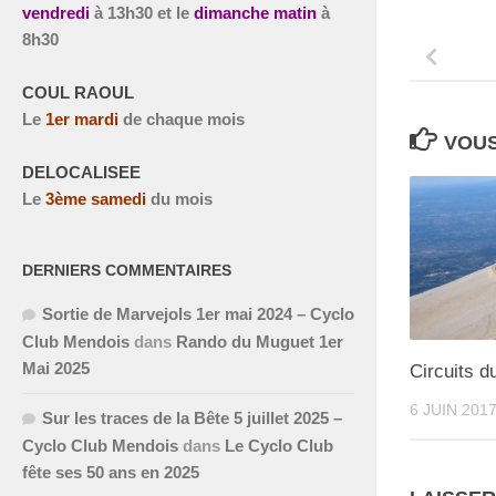
vendredi
à
13h30 et le
dimanche matin
à
8h30
COUL RAOUL
Le
1
er
mardi
de chaque mois
VOUS
DELOCALISEE
Le
3
ème
samedi
du mois
DERNIERS COMMENTAIRES
Sortie de Marvejols 1er mai 2024 – Cyclo
Club Mendois
dans
Rando du Muguet 1er
Mai 2025
Circuits d
6 JUIN 201
Sur les traces de la Bête 5 juillet 2025 –
Cyclo Club Mendois
dans
Le Cyclo Club
fête ses 50 ans en 2025