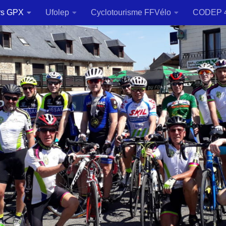
rs GPX
Ufolep
Cyclotourisme FFVélo
CODEP 