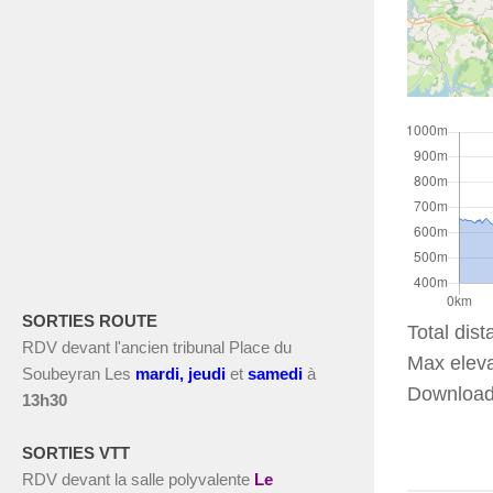
SORTIES ROUTE
Total dist
RDV devant l'ancien tribunal Place du
Max eleva
Soubeyran Les
m
ardi, jeudi
et
s
amedi
à
Download 
13h30
SORTIES VTT
RDV devant la salle polyvalente
Le