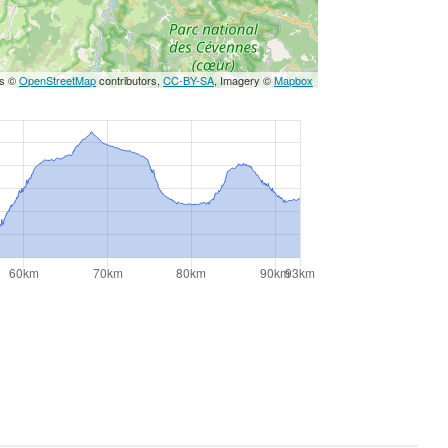
ps ©
OpenStreetMap
contributors,
CC-BY-SA
, Imagery ©
Mapbox