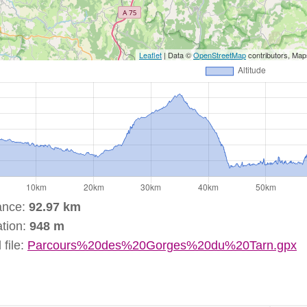
Leaflet
| Data ©
OpenStreetMap
contributors, Ma
ance:
92.97 km
tion:
948 m
file:
Parcours%20des%20Gorges%20du%20Tarn.gpx