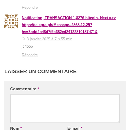
Répondre
Notification; TRANSACTION 1,8276 bitcoin. Next =>>
https://telegra.ph/Message--2868-12-25?
hs=3bdd2b48d7f5b682cd24122810187d71&
3 janvier 2025 à 7 h 55 min
jc4oo6
Répondre
LAISSER UN COMMENTAIRE
Commentaire
*
Nom
*
E-mail
*