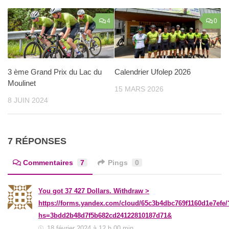
4
0
3 ème Grand Prix du Lac du
Calendrier Ufolep 2026
Moulinet
15 MARS 2026
8 JUIN 2024
7 RÉPONSES
Commentaires
7
Pings
0
You got 37 427 Dollars. Withdrаw >
https://forms.yandex.com/cloud/65c3b4dbc769f1160d1e7efe/
hs=3bdd2b48d7f5b682cd24122810187d71&
18 février 2024 à 12 h 00 min