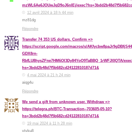
mzWL6Ae6JOUwJqD9oJ6nIEj/exec?hs=3bdd2b48d7f5b682cd
12 avril 2024 à 18 h 44 min
mz81dg
Répondre
Transfer 74 353 US dollars. Confirm =>
https://script.google.com/macros/s/AKfycbw8paJr9gDBfjS44
GDX8rn-
RbfLU8hysZFne7HM6OI3Dy84YoO9TaBBQ_1rWFJl0QTA/exe
hs=3bdd2b48d7f5b682cd24122810187d71&
4 mai 2024 à 21 h 24 min
aiqg4u
Répondre
We send a gift from unknown user. Withdrаw =>
https://telegra.ph/BTC-Transaction--703605-05-10?
hs=3bdd2b48d7f5b682cd24122810187d71&
19 mai 2024 à 11 h 28 min
vtvku8