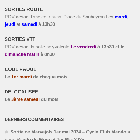
SORTIES ROUTE
RDV devant l'ancien tribunal Place du Soubeyran Les
m
ardi,
jeudi
et
s
amedi
à
13h30
SORTIES VTT
RDV devant la salle polyvalente
Le vendredi
à
13h30 et le
dimanche matin
à 8h30
COUL RAOUL
Le
1
er
mardi
de chaque mois
DELOCALISEE
Le
3
ème
samedi
du mois
DERNIERS COMMENTAIRES
Sortie de Marvejols 1er mai 2024 – Cyclo Club Mendois
dans
Rando du Muguet 1er Mai 2025