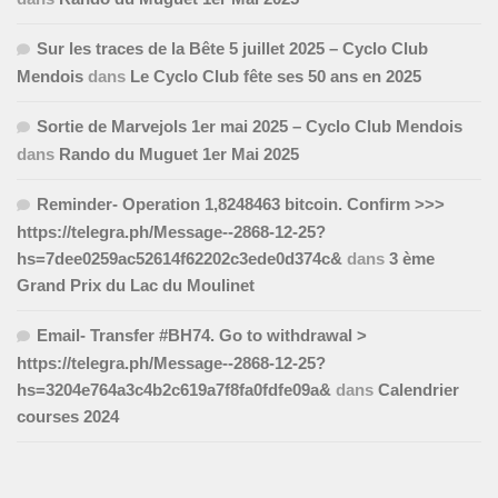
Sur les traces de la Bête 5 juillet 2025 – Cyclo Club
Mendois
dans
Le Cyclo Club fête ses 50 ans en 2025
Sortie de Marvejols 1er mai 2025 – Cyclo Club Mendois
dans
Rando du Muguet 1er Mai 2025
Reminder- Operation 1,8248463 bitcoin. Confirm >>>
https://telegra.ph/Message--2868-12-25?
hs=7dee0259ac52614f62202c3ede0d374c&
dans
3 ème
Grand Prix du Lac du Moulinet
Email- Transfer #BH74. Go to withdrawal >
https://telegra.ph/Message--2868-12-25?
hs=3204e764a3c4b2c619a7f8fa0fdfe09a&
dans
Calendrier
courses 2024