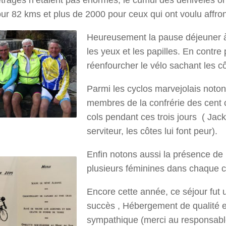
étrages n’étaient pas énormes, le cumul des dénivelés ont
r 82 kms et plus de 2000 pour ceux qui ont voulu affront
Heureusement la pause déjeuner à 
les yeux et les papilles. En contre p
réenfourcher le vélo sachant les c
Parmi les cyclos marvejolais noton
membres de la confrérie des cent 
cols pendant ces trois jours ( Jac
serviteur, les côtes lui font peur).
Enfin notons aussi la présence de
plusieurs féminines dans chaque c
Encore cette année, ce séjour fut 
succès , Hébergement de qualité e
sympathique (merci au responsabl