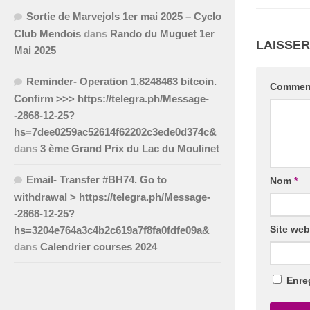
Sortie de Marvejols 1er mai 2025 – Cyclo
Club Mendois
dans
Rando du Muguet 1er
LAISSE
Mai 2025
Reminder- Operation 1,8248463 bitcoin.
Commen
Confirm >>> https://telegra.ph/Message-
-2868-12-25?
hs=7dee0259ac52614f62202c3ede0d374c&
dans
3 ème Grand Prix du Lac du Moulinet
Email- Transfer #BH74. Go to
Nom
*
withdrawal > https://telegra.ph/Message-
-2868-12-25?
Site web
hs=3204e764a3c4b2c619a7f8fa0fdfe09a&
dans
Calendrier courses 2024
Enre