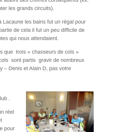
 atteint des chiffres conséquents (ex:
er les grands circuits).
Lacaune les bains fut un régal pour
artie de cela il fut un peu difficile de
ôtes qui nous attendaient.
s que trois « chasseurs de cols »
cols sont partis gravir de nombreux
ky –
Denis et Alain D, pas votre
lub .
un réel
t
e pour