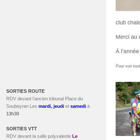
club chal
Merci au 
À l’année
Pour voir tou
SORTIES ROUTE
RDV devant l'ancien tribunal Place du
Soubeyran Les
m
ardi, jeudi
et
s
amedi
à
13h30
SORTIES VTT
RDV devant la salle polyvalente
Le