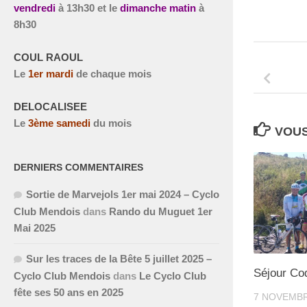
vendredi
à
13h30 et le
dimanche matin
à
8h30
COUL RAOUL
Le
1
er
mardi
de chaque mois
DELOCALISEE
Le
3
ème
samedi
du mois
VOUS
DERNIERS COMMENTAIRES
Sortie de Marvejols 1er mai 2024 – Cyclo
Club Mendois
dans
Rando du Muguet 1er
Mai 2025
Sur les traces de la Bête 5 juillet 2025 –
Séjour Co
Cyclo Club Mendois
dans
Le Cyclo Club
fête ses 50 ans en 2025
7 NOVEMBR