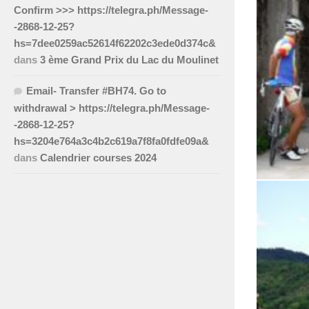
Confirm >>> https://telegra.ph/Message-
-2868-12-25?
hs=7dee0259ac52614f62202c3ede0d374c&
dans
3 ème Grand Prix du Lac du Moulinet
Email- Transfer #BH74. Go to
withdrawal > https://telegra.ph/Message-
-2868-12-25?
hs=3204e764a3c4b2c619a7f8fa0fdfe09a&
dans
Calendrier courses 2024