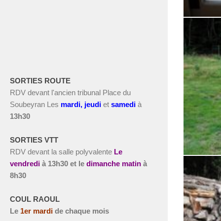
SORTIES ROUTE
RDV devant l'ancien tribunal Place du
Soubeyran Les
m
ardi, jeudi
et
s
amedi
à
13h30
SORTIES VTT
RDV devant la salle polyvalente
Le
vendredi
à
13h30 et le
dimanche matin
à
8h30
COUL RAOUL
Le
1
er
mardi
de chaque mois