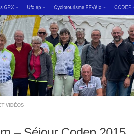
rs GPX
Ufolep
Cyclotourisme FFVélo
CODEP 
ET VIDÉOS
um – Séjour Codep 2015