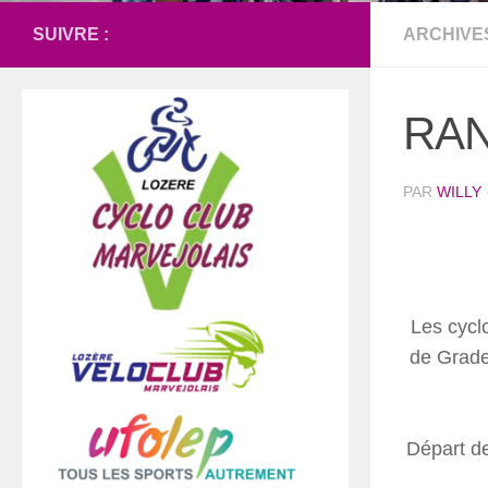
SUIVRE :
ARCHIVE
RAN
PAR
WILLY
Les cycl
de Gradel
Départ de