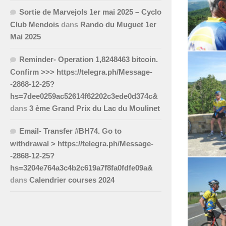
Sortie de Marvejols 1er mai 2025 – Cyclo
Club Mendois
dans
Rando du Muguet 1er
Mai 2025
Reminder- Operation 1,8248463 bitcoin.
Confirm >>> https://telegra.ph/Message-
-2868-12-25?
hs=7dee0259ac52614f62202c3ede0d374c&
dans
3 ème Grand Prix du Lac du Moulinet
Email- Transfer #BH74. Go to
withdrawal > https://telegra.ph/Message-
-2868-12-25?
hs=3204e764a3c4b2c619a7f8fa0fdfe09a&
dans
Calendrier courses 2024