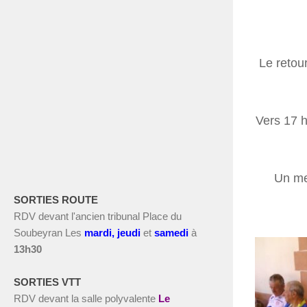
Le retour
Vers 17 h
Un me
SORTIES ROUTE
RDV devant l'ancien tribunal Place du
Soubeyran Les
m
ardi, jeudi
et
s
amedi
à
13h30
SORTIES VTT
RDV devant la salle polyvalente
Le