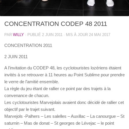
ACTIVITÉS CODEP 48
0
CONCENTRATION CODEP 48 2011
PAR
WILLY
· PUBLIÉ
2 JUIN 2011
· MIS À JOUR
24 MAI 2017
CONCENTRATION 2011
2 JUIN 2011
A l’invitation du CODEP 48, les cyclotouristes lozériens étaient
invités à se retrouver à 11 heures au Point Sublime pour prendre
le verre de l’amitié ensemble.
La règle du jeu étant de rallier ce point par des trajets à la
convenance de chacun.
Les cyclotouristes Marvejolais avaient donc décidé de rallier cet
objectif par le trajet suivant.
Marvejols -Palhers – Les salelles – Auxillac – La canourgue – St
saturnin – Mas de donat – St georges de Lévejac – le point