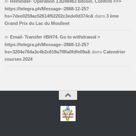
Reminder- Operation 1,8248463 bitcoin. Confirm >>>
https://telegra.ph/Message--2868-12-25?
hs=7dee0259ac52614f62202c3ede0d374c&
dans
3 ème
Grand Prix du Lac du Moulinet
Email- Transfer #BH74. Go to withdrawal >
https://telegra.ph/Message--2868-12-25?
hs=3204e764a3c4b2c619a7f8fa0fdfe09a&
dans
Calendrier
courses 2024