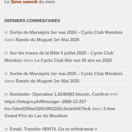
Le
3
ème
samedi
du mois
DERNIERS COMMENTAIRES
Sortie de Marvejols 1er mai 2024 – Cyclo Club Mendois
dans
Rando du Muguet 1er Mai 2025
Sur les traces de la Bête 5 juillet 2025 – Cyclo Club
Mendois
dans
Le Cyclo Club fête ses 50 ans en 2025
Sortie de Marvejols 1er mai 2025 – Cyclo Club Mendois
dans
Rando du Muguet 1er Mai 2025
Reminder- Operation 1,8248463 bitcoin. Confirm >>>
https://telegra.ph/Message--2868-12-25?
hs=7dee0259ac52614f62202c3ede0d374c&
dans
3 ème
Grand Prix du Lac du Moulinet
Email- Transfer #BH74. Go to withdrawal >