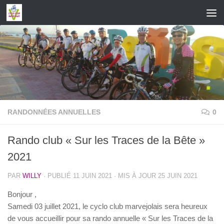
Skip to content
RANDONNÉES ANNUELLES
0
Rando club « Sur les Traces de la Bête »
2021
PAR
WILLY
· PUBLIÉ
11 JUIN 2021
· MIS À JOUR
25 JUIN 2021
Bonjour ,
Samedi 03 juillet 2021, le cyclo club marvejolais sera heureux
de vous accueillir pour sa rando annuelle « Sur les Traces de la