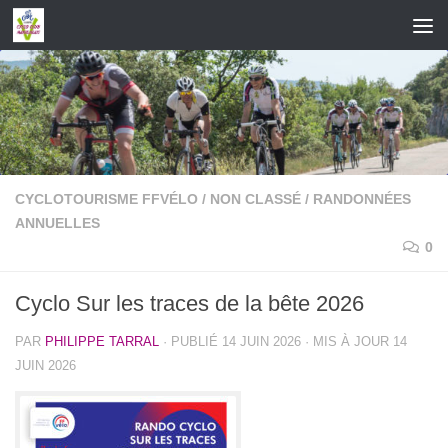
Skip to content
CYCLOTOURISME FFVÉLO
/
NON CLASSÉ
/
RANDONNÉES
ANNUELLES
0
Cyclo Sur les traces de la bête 2026
PAR
PHILIPPE TARRAL
· PUBLIÉ
14 JUIN 2026
· MIS À JOUR
14
JUIN 2026