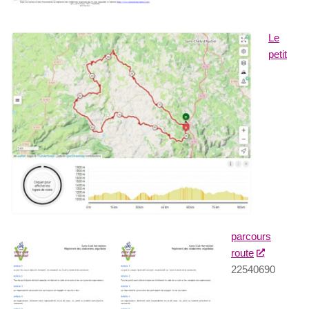
Le
petit
parcours
route
22540690